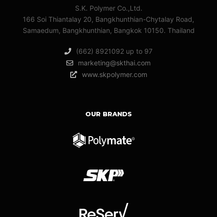
S.K. Polymer Co.,Ltd.
166 Soi Thiantalay 20, Bangkhunthian-Chytalay Road,
Samaedum, Bangkhunthian, Bangkok 10150. Thailand
(662) 8921092 up to 97
marketing@skthai.com
www.skpolymer.com
OUR BRANDS