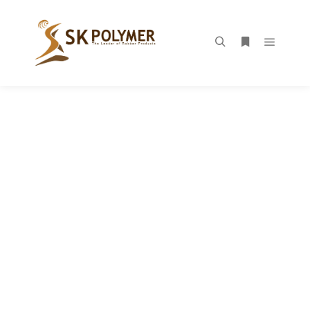
THAI RUBB TECH CO.,LTD.
"WORLD CLASS ONE
STOP SERVICE