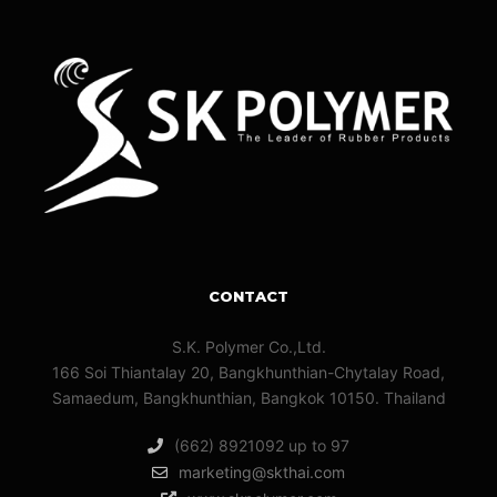
CONTACT
S.K. Polymer Co.,Ltd.
166 Soi Thiantalay 20, Bangkhunthian-Chytalay Road,
Samaedum, Bangkhunthian, Bangkok 10150. Thailand
(662) 8921092 up to 97
marketing@skthai.com