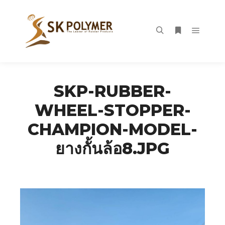
Main m
Search
More info
SKP-RUBBER-
WHEEL-STOPPER-
CHAMPION-MODEL-
ยางกั้นล้อ8.JPG