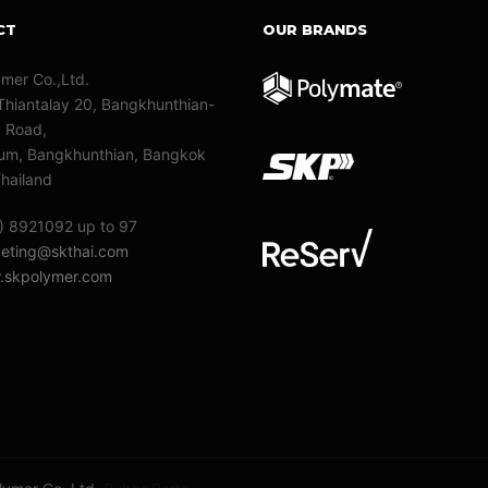
CT
OUR BRANDS
ymer Co.,Ltd.
Thiantalay 20, Bangkhunthian-
y Road,
m, Bangkhunthian, Bangkok
hailand
) 8921092 up to 97
eting@skthai.com
skpolymer.com