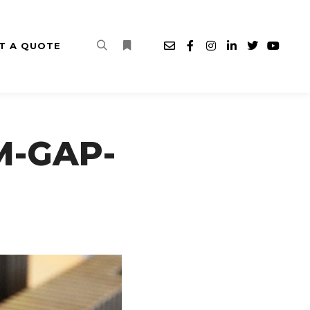
T A QUOTE
Search
More info
M-GAP-