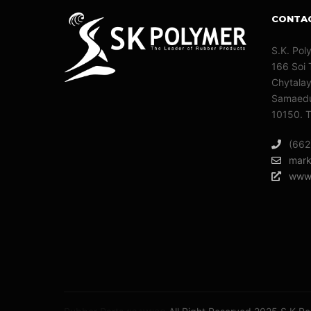
CONTA
S.K. Pol
166 Soi 
Chytala
Samaedu
10150. T
(662
mark
www.