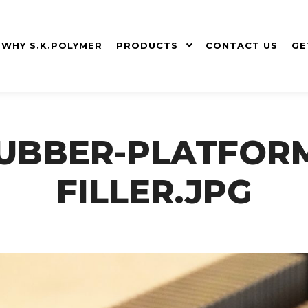
WHY S.K.POLYMER
PRODUCTS
CONTACT US
GE
UBBER-PLATFOR
FILLER.JPG