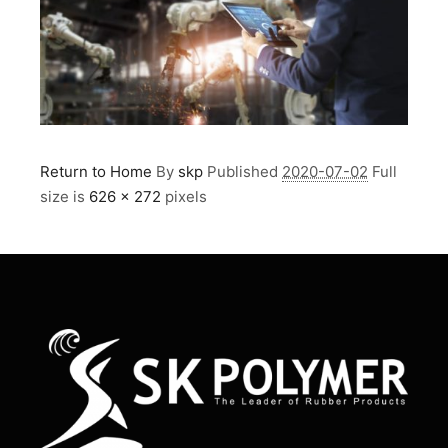
Return to Home
By
skp
Published
2020-07-02
Full
size is
626 × 272
pixels