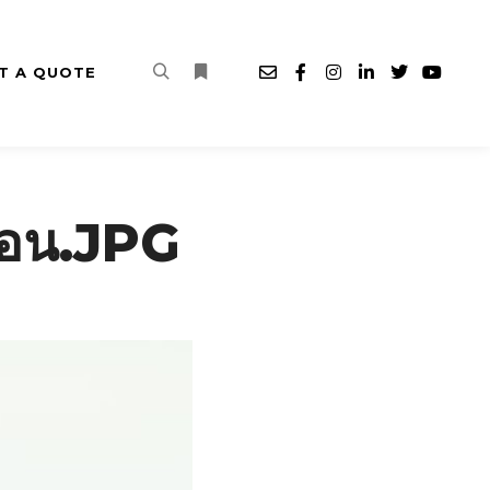
T A QUOTE
Search
More info
ถอน.JPG