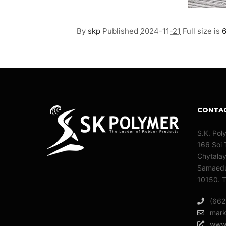
By
skp
Published
2024-11-21
Full size is
6
CONTA
S.K. Pol
166 Soi 
Chytala
Samaedu
10150. T
(662
mark
www.