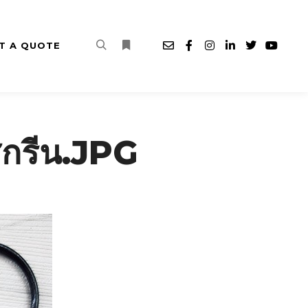
T A QUOTE
Search
More info
สกรีน.JPG