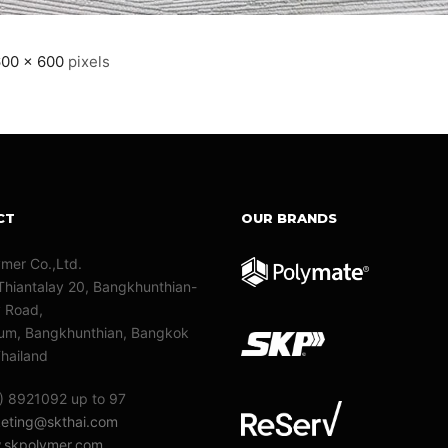
00 × 600
pixels
CT
OUR BRANDS
ymer Co.,Ltd.
Thiantalay 20, Bangkhunthian-
y Road,
m, Bangkhunthian, Bangkok
hailand
) 8921092 up to 97
eting@skthai.com
skpolymer.com